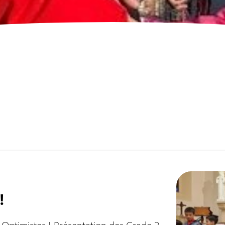
!
ptimistes ! Présentation des Grade 2