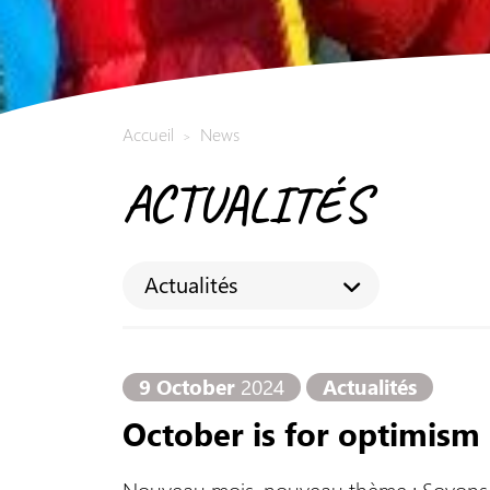
Accueil
News
>
ACTUALITÉS
Actualités
9 October
2024
Actualités
October is for optimism 
Nouveau mois, nouveau thème : Soyons O